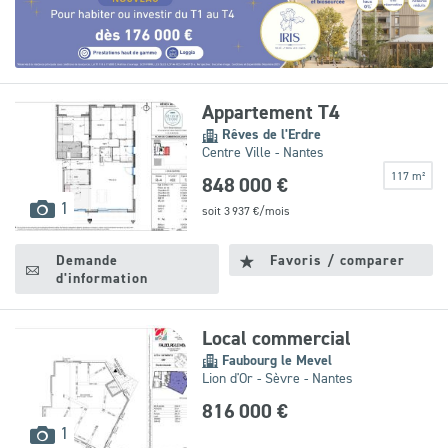
Leaflet
|
©
OpenStreetMap
contributors
Appartement T4
Rêves de l'Erdre
Centre Ville - Nantes
117 m²
848 000 €
images
1
soit
3 937
€/mois
disponibles
Demande
Favoris / comparer
d'information
Local commercial
Faubourg le Mevel
Lion d'Or - Sèvre - Nantes
816 000 €
images
1