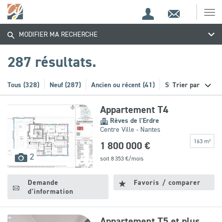
Espace
Contact
Ouv
Trouvez
Espace
client
le
MODIFIER MA RECHERCHE
me
de
votre
recherche
287 résultats.
bien
Tous (328)
Neuf (287)
Ancien ou récent (41)
Stationnement (21)
Trier par
Appartement T4
Rêves de l'Erdre
Centre Ville - Nantes
163 m²
1 800 000 €
images
2
soit
8 353
€/mois
disponibles
Demande
Favoris / comparer
d'information
Appartement T5 et plus