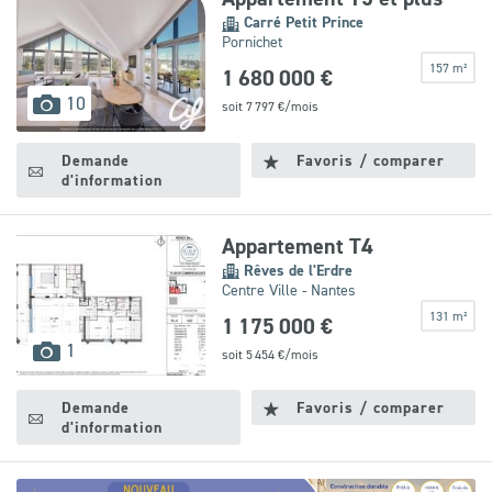
Carré Petit Prince
Pornichet
157 m²
1 680 000 €
images
10
soit
7 797
€/mois
disponibles
Demande
Favoris / comparer
d'information
Appartement T4
Rêves de l'Erdre
Centre Ville - Nantes
131 m²
1 175 000 €
images
1
soit
5 454
€/mois
disponibles
Demande
Favoris / comparer
d'information