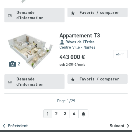
disponibles
Demande
Favoris / comparer
d'information
Appartement T3
Rêves de l'Erdre
Centre Ville - Nantes
66 m²
443 000 €
images
2
soit
2 059
€/mois
disponibles
Demande
Favoris / comparer
d'information
Page 1/29
Créer
2
3
4
1
une
Précédent
Suivant
alerte